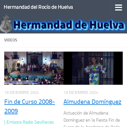
Hermandad del Rocío de Huelva
Saltar al contenido
VIDEOS
19 DICIEMBRE 2024
19 DICIEMBRE 2024
Fin de Curso 2008-
Almudena Domínguez
2009
Actuación de Almudena
Domínguez en la Fiesta Fin de
| Emisora Radio Sevillanas