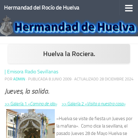
Hermandad del Rocío de Huelva
Saltar al contenido
Huelva la Rociera.
| Emisora Radio Sevillanas
POR
ADMIN
· PUBLICADA
8 JUNIO 2009
· ACTUALIZADO
28 DICIEMBRE 2024
Jueves, la salida.
>> Galería 1
«Camino de ida»
>> Galería 2
«Visita a nuestra casa»
«Huelva se viste de fiesta un Jueves por
la mañana». Como dice la sevillana, el
pasado Jueves 28 de Mayo Huelva se