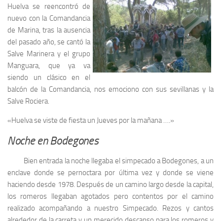
Huelva se reencontró de
nuevo con la Comandancia
de Marina, tras la ausencia
del pasado año, se cantó la
Salve Marinera y el grupo
Manguara, que ya va
siendo un clásico en el
balcón de la Comandancia, nos emociono con sus sevillanas y la
Salve Rociera.
«Huelva se viste de fiesta un Jueves por la mañana ….»
Noche en Bodegones
Bien entrada la noche llegaba el simpecado a Bodegones, a un
enclave donde se pernoctara por última vez y donde se viene
haciendo desde 1978. Después de un camino largo desde la capital,
los romeros llegaban agotados pero contentos por el camino
realizado acompañando a nuestro Simpecado. Rezos y cantos
alrededor de la carreta y un merecido descanso para los romeros y