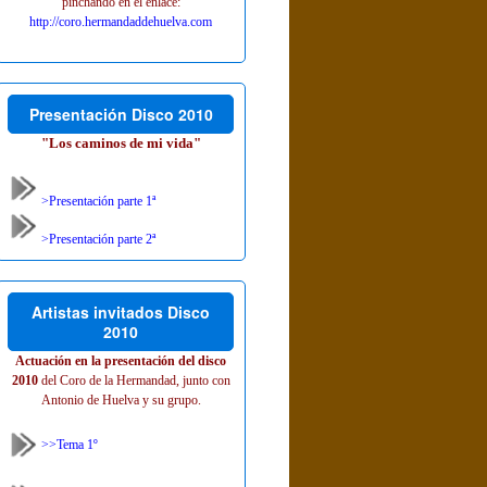
pinchando en el enlace:
http://coro.hermandaddehuelva.com
Presentación Disco 2010
"Los caminos de mi vida"
>Presentación parte 1ª
>Presentación parte 2ª
Artistas invitados Disco
2010
Actuación en la presentación del disco
2010
del Coro de la Hermandad, junto con
Antonio de Huelva y su grupo.
>>Tema 1º