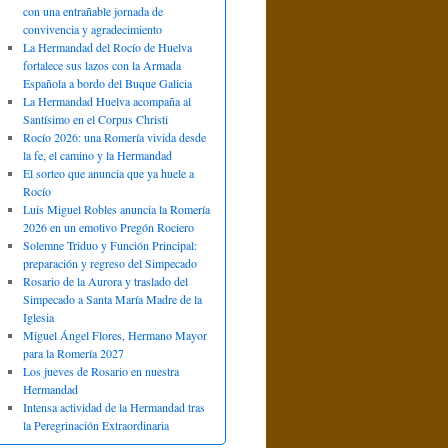
con una entrañable jornada de
convivencia y agradecimiento
La Hermandad del Rocío de Huelva
fortalece sus lazos con la Armada
Española a bordo del Buque Galicia
La Hermandad Huelva acompaña al
Santísimo en el Corpus Christi
Rocío 2026: una Romería vivida desde
la fe, el camino y la Hermandad
El sorteo que anuncia que ya huele a
Rocío
Luis Miguel Robles anuncia la Romería
2026 en un emotivo Pregón Rociero
Solemne Triduo y Función Principal:
preparación y regreso del Simpecado
Rosario de la Aurora y traslado del
Simpecado a Santa María Madre de la
Iglesia
Miguel Ángel Flores, Hermano Mayor
para la Romería 2027
Los jueves de Rosario en nuestra
Hermandad
Intensa actividad de la Hermandad tras
la Peregrinación Extraordinaria