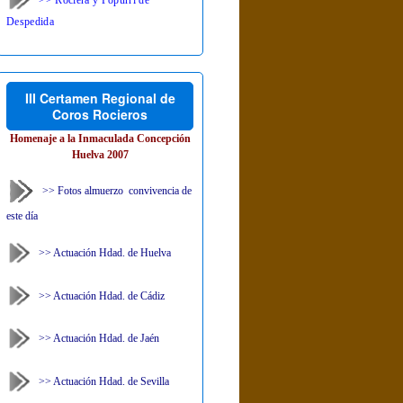
Despedida
III Certamen Regional de
Coros Rocieros
Homenaje a la Inmaculada Concepción
Huelva 2007
>> Fotos almuerzo convivencia de
este día
>> Actuación Hdad. de Huelva
>> Actuación Hdad. de Cádiz
>> Actuación Hdad. de Jaén
>> Actuación Hdad. de Sevilla