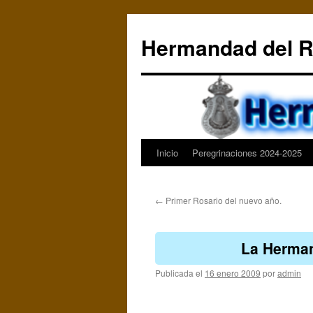
Saltar
al
Hermandad del R
contenido
Inicio
Peregrinaciones 2024-2025
←
Primer Rosario del nuevo año.
La Herman
Publicada el
16 enero 2009
por
admin