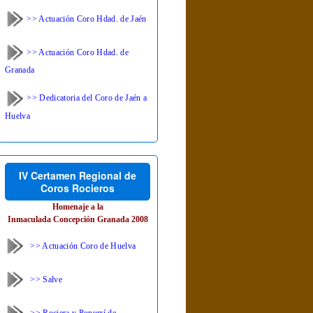
>> Actuación Coro Hdad. de Jaén
>> Actuación Coro Hdad. de
Granada
>> Dedicatoria del Coro de Jaén a
Huelva
IV Certamen Regional de
Coros Rocieros
Homenaje a la
Inmaculada Concepción Granada 2008
>> Actuación Coro de Huelva
>> Salve
>> Rociera y Popurrí de