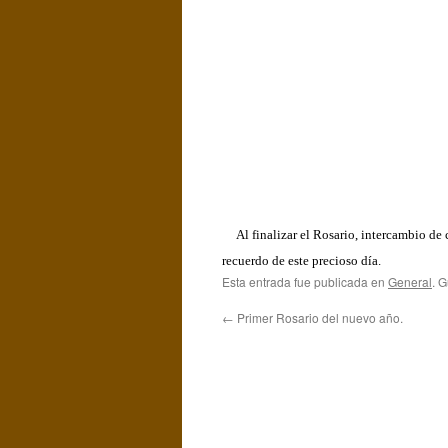
Al finalizar el Rosario, intercambio de 
recuerdo de este precioso día.
Esta entrada fue publicada en
General
. 
←
Primer Rosario del nuevo año.