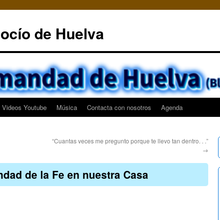
ocío de Huelva
Videos Youtube
Música
Contacta con nosotros
Agenda
“Cuantas veces me pregunto porque te llevo tan dentro. . .”
→
dad de la Fe en nuestra Casa