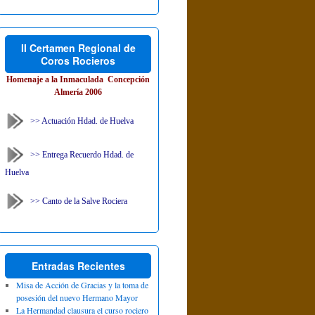
II Certamen Regional de
Coros Rocieros
Homenaje a la Inmaculada Concepción
Almería 2006
>> Actuación Hdad. de Huelva
>> Entrega Recuerdo Hdad. de
Huelva
>> Canto de la Salve Rociera
Entradas Recientes
Misa de Acción de Gracias y la toma de
posesión del nuevo Hermano Mayor
La Hermandad clausura el curso rociero