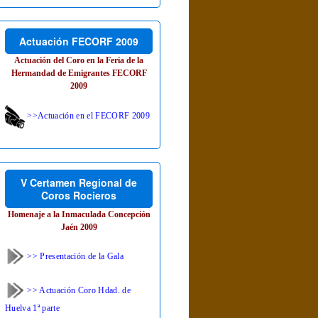
Actuación FECORF 2009
Actuación del Coro en la Feria de la
Hermandad de Emigrantes FECORF
2009
>>Actuación en el FECORF 2009
V Certamen Regional de
Coros Rocieros
Homenaje a la Inmaculada Concepción
Jaén 2009
>> Presentación de la Gala
>> Actuación Coro Hdad. de
Huelva 1ª parte