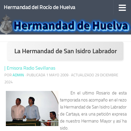
Hermandad del Rocío de Huelva
Saltar al contenido
La Hermandad de San Isidro Labrador
| Emisora Radio Sevillanas
POR
ADMIN
· PUBLICADA
1 MAYO 2009
· ACTUALIZADO
29 DICIEMBRE
2024
En el ultimo Rosario de esta
temporada nos acompaño en el rezo
la Hermandad de San Isidro Labrador
de Cartaya, era una petición expresa
de nuestro Hermano Mayor y así ha
sido.