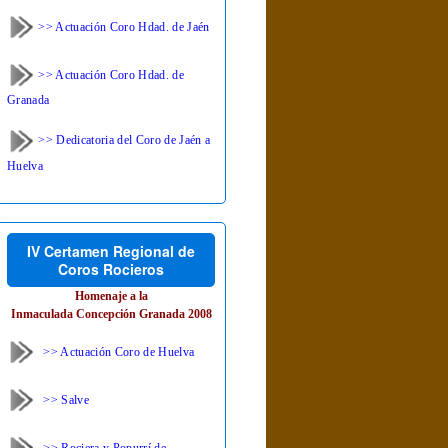
>> Actuación Coro Hdad. de Jaén
>> Actuación Coro Hdad. de
Granada
>> Dedicatoria del Coro de Jaén a
Huelva
IV Certamen Regional de
Coros Rocieros
Homenaje a la
Inmaculada Concepción Granada 2008
>> Actuación Coro de Huelva
>> Salve
>> Rociera y Popurrí de