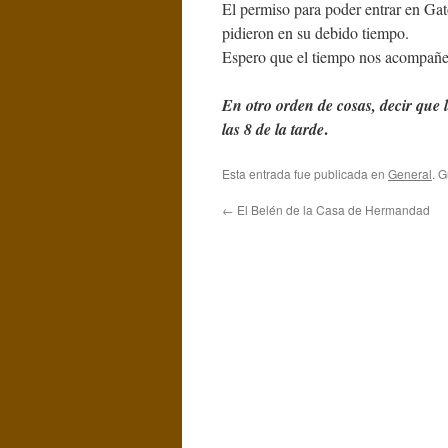
El permiso para poder entrar en Ga
pidieron en su debido tiempo.
Espero que el tiempo nos acompañe
En otro orden de cosas, decir que
.
las 8 de la tarde
Esta entrada fue publicada en
General
. 
←
El Belén de la Casa de Hermandad