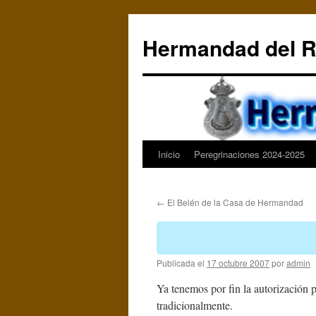
Saltar
al
Hermandad del R
contenido
Inicio
Peregrinaciones 2024-2025
←
El Belén de la Casa de Hermandad
Publicada el
17 octubre 2007
por
admin
Ya tenemos por fin la autorización 
tradicionalmente.