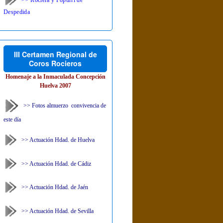
Despedida
III Certamen Regional de
Coros Rocieros
Homenaje a la Inmaculada Concepción
Huelva 2007
>> Fotos almuerzo convivencia de
este día
>> Actuación Hdad. de Huelva
>> Actuación Hdad. de Cádiz
>> Actuación Hdad. de Jaén
>> Actuación Hdad. de Sevilla