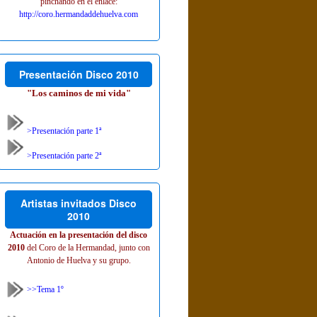
pinchando en el enlace:
http://coro.hermandaddehuelva.com
Presentación Disco 2010
"Los caminos de mi vida"
>Presentación parte 1ª
>Presentación parte 2ª
Artistas invitados Disco
2010
Actuación en la presentación del disco
2010
del Coro de la Hermandad, junto con
Antonio de Huelva y su grupo.
>>Tema 1º