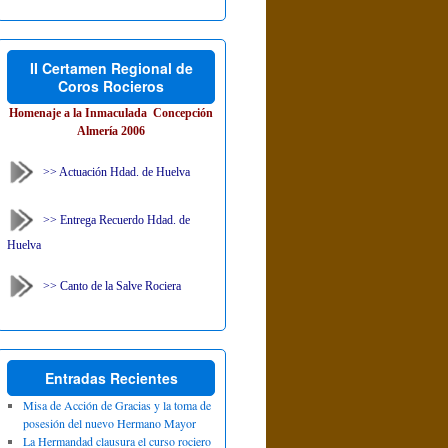
II Certamen Regional de
Coros Rocieros
Homenaje a la Inmaculada Concepción
Almería 2006
>> Actuación Hdad. de Huelva
>> Entrega Recuerdo Hdad. de
Huelva
>> Canto de la Salve Rociera
Entradas Recientes
Misa de Acción de Gracias y la toma de
posesión del nuevo Hermano Mayor
La Hermandad clausura el curso rociero