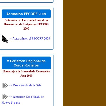
Actuación FECORF 2009
Actuación del Coro en la Feria de la
Hermandad de Emigrantes FECORF
2009
>>Actuación en el FECORF 2009
V Certamen Regional de
Coros Rocieros
Homenaje a la Inmaculada Concepción
Jaén 2009
>> Presentación de la Gala
>> Actuación Coro Hdad. de
Huelva 1ª parte