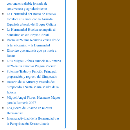
con una entrañable jornada de
convivencia y agradecimiento
La Hermandad del Rocío de Huelva
fortalece sus lazos con la Armada
Española a bordo del Buque Galicia
La Hermandad Huelva acompaña al
Santísimo en el Corpus Christi
Rocío 2026: una Romería vivida desde
la fe, el camino y la Hermandad
El sorteo que anuncia que ya huele a
Rocío
Luis Miguel Robles anuncia la Romería
2026 en un emotivo Pregón Rociero
Solemne Triduo y Función Principal:
preparación y regreso del Simpecado
Rosario de la Aurora y traslado del
Simpecado a Santa María Madre de la
Iglesia
Miguel Ángel Flores, Hermano Mayor
para la Romería 2027
Los jueves de Rosario en nuestra
Hermandad
Intensa actividad de la Hermandad tras
la Peregrinación Extraordinaria