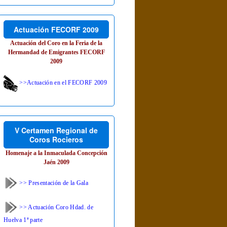
Actuación FECORF 2009
Actuación del Coro en la Feria de la
Hermandad de Emigrantes FECORF
2009
>>Actuación en el FECORF 2009
V Certamen Regional de
Coros Rocieros
Homenaje a la Inmaculada Concepción
Jaén 2009
>> Presentación de la Gala
>> Actuación Coro Hdad. de
Huelva 1ª parte