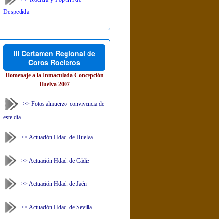
Despedida
III Certamen Regional de
Coros Rocieros
Homenaje a la Inmaculada Concepción
Huelva 2007
>> Fotos almuerzo convivencia de
este día
>> Actuación Hdad. de Huelva
>> Actuación Hdad. de Cádiz
>> Actuación Hdad. de Jaén
>> Actuación Hdad. de Sevilla