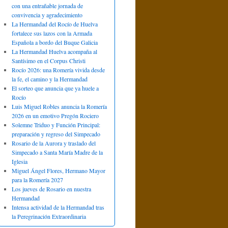
con una entrañable jornada de
convivencia y agradecimiento
La Hermandad del Rocío de Huelva
fortalece sus lazos con la Armada
Española a bordo del Buque Galicia
La Hermandad Huelva acompaña al
Santísimo en el Corpus Christi
Rocío 2026: una Romería vivida desde
la fe, el camino y la Hermandad
El sorteo que anuncia que ya huele a
Rocío
Luis Miguel Robles anuncia la Romería
2026 en un emotivo Pregón Rociero
Solemne Triduo y Función Principal:
preparación y regreso del Simpecado
Rosario de la Aurora y traslado del
Simpecado a Santa María Madre de la
Iglesia
Miguel Ángel Flores, Hermano Mayor
para la Romería 2027
Los jueves de Rosario en nuestra
Hermandad
Intensa actividad de la Hermandad tras
la Peregrinación Extraordinaria