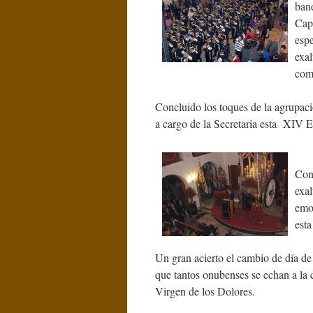
ban
Capi
espe
exal
com
Concluido los toques de la agrupac
a cargo de la Secretaria esta XIV 
Con 
exal
emo
est
Un gran acierto el cambio de día de 
que tantos onubenses se echan a la 
Virgen de los Dolores.