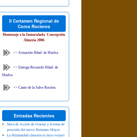
II Certamen Regional de
Coros Rocieros
Homenaje a la Inmaculada Concepción
Almería 2006
>> Actuación Hdad. de Huelva
>> Entrega Recuerdo Hdad. de
Huelva
>> Canto de la Salve Rociera
Entradas Recientes
Misa de Acción de Gracias y la toma de
posesión del nuevo Hermano Mayor
La Hermandad clausura el curso rociero