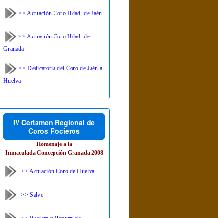
>> Actuación Coro Hdad. de Jaén
>> Actuación Coro Hdad. de
Granada
>> Dedicatoria del Coro de Jaén a
Huelva
IV Certamen Regional de
Coros Rocieros
Homenaje a la
Inmaculada Concepción Granada 2008
>> Actuación Coro de Huelva
>> Salve
>> Rociera y Popurrí de