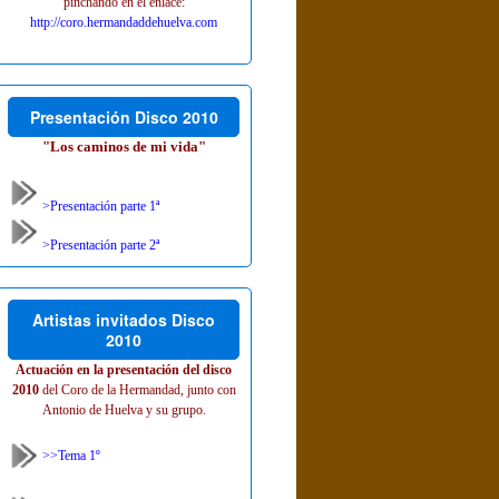
pinchando en el enlace:
http://coro.hermandaddehuelva.com
Presentación Disco 2010
"Los caminos de mi vida"
>Presentación parte 1ª
>Presentación parte 2ª
Artistas invitados Disco
2010
Actuación en la presentación del disco
2010
del Coro de la Hermandad, junto con
Antonio de Huelva y su grupo.
>>Tema 1º