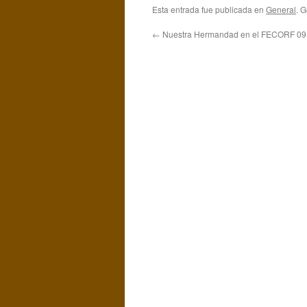
Esta entrada fue publicada en
General
. 
←
Nuestra Hermandad en el FECORF 09