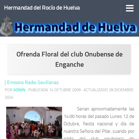
Hermandad del Rocío de Huelva
Saltar al contenido
Ofrenda Floral del club Onubense de
Enganche
| Emisora Radio Sevillanas
POR
ADMIN
· PUBLICADA
14 OCTUBRE 2009
· ACTUALIZADO
28 DICIEMBRE
2024
Serian aproximadamente las
14:00 horas del pasado Lunes 12 de
Octubre, fiesta nacional y día de
nuestra Señora del Pilar, cuando por
parte del club onubense de