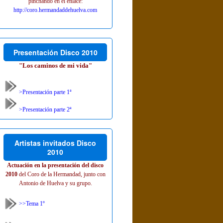
pinchando en el enlace:
http://coro.hermandaddehuelva.com
Presentación Disco 2010
"Los caminos de mi vida"
>Presentación parte 1ª
>Presentación parte 2ª
Artistas invitados Disco
2010
Actuación en la presentación del disco
2010
del Coro de la Hermandad, junto con
Antonio de Huelva y su grupo.
>>Tema 1º