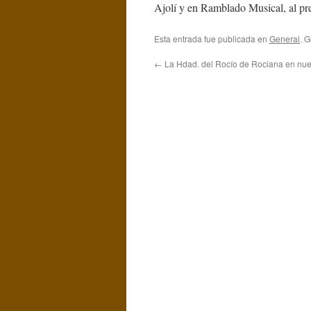
Ajolí y en Ramblado Musical, al pre
Esta entrada fue publicada en
General
. 
←
La Hdad. del Rocío de Rociana en nues