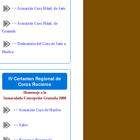
>> Actuación Coro Hdad. de Jaén
>> Actuación Coro Hdad. de
Granada
>> Dedicatoria del Coro de Jaén a
Huelva
IV Certamen Regional de
Coros Rocieros
Homenaje a la
Inmaculada Concepción Granada 2008
>> Actuación Coro de Huelva
>> Salve
>> Rociera y Popurrí de