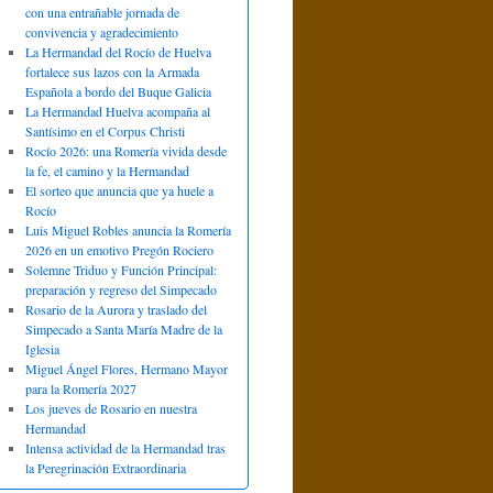
con una entrañable jornada de
convivencia y agradecimiento
La Hermandad del Rocío de Huelva
fortalece sus lazos con la Armada
Española a bordo del Buque Galicia
La Hermandad Huelva acompaña al
Santísimo en el Corpus Christi
Rocío 2026: una Romería vivida desde
la fe, el camino y la Hermandad
El sorteo que anuncia que ya huele a
Rocío
Luis Miguel Robles anuncia la Romería
2026 en un emotivo Pregón Rociero
Solemne Triduo y Función Principal:
preparación y regreso del Simpecado
Rosario de la Aurora y traslado del
Simpecado a Santa María Madre de la
Iglesia
Miguel Ángel Flores, Hermano Mayor
para la Romería 2027
Los jueves de Rosario en nuestra
Hermandad
Intensa actividad de la Hermandad tras
la Peregrinación Extraordinaria