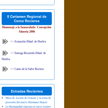
II Certamen Regional de
Coros Rocieros
Homenaje a la Inmaculada Concepción
Almería 2006
>> Actuación Hdad. de Huelva
>> Entrega Recuerdo Hdad. de
Huelva
>> Canto de la Salve Rociera
Entradas Recientes
Misa de Acción de Gracias y la toma de
posesión del nuevo Hermano Mayor
La Hermandad clausura el curso rociero