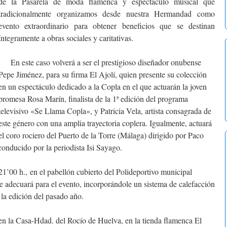
de la Pasarela de moda flamenca y espectáculo musical que
tradicionalmente organizamos desde nuestra Hermandad como
evento extraordinario para obtener beneficios que se destinan
íntegramente a obras sociales y caritativas.
En este caso volverá a ser el prestigioso diseñador onubense
Pepe Jiménez, para su firma El Ajolí, quien presente su colección
en un espectáculo dedicado a la Copla en el que actuarán la joven
promesa Rosa Marín, finalista de la 1ª edición del programa
televisivo «Se Llama Copla», y Patricia Vela, artista consagrada de
este género con una amplia trayectoria coplera. Igualmente, actuará
el coro rociero del Puerto de la Torre (Málaga) dirigido por Paco
conducido por la periodista Isi Sayago.
00 h., en el pabellón cubierto del Polideportivo municipal
e adecuará para el evento, incorporándole un sistema de calefacción
 la edición del pasado año.
 la Casa-Hdad. del Rocío de Huelva, en la tienda flamenca El