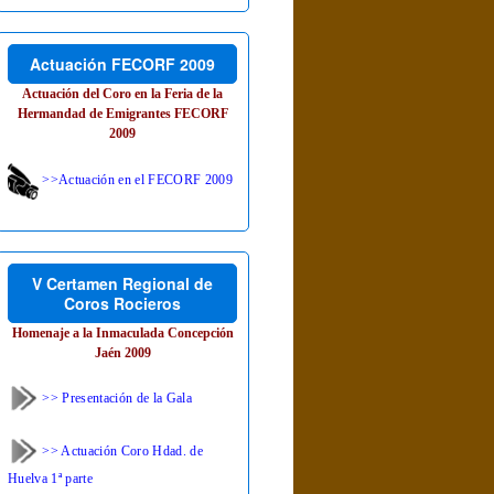
Actuación FECORF 2009
Actuación del Coro en la Feria de la
Hermandad de Emigrantes FECORF
2009
>>Actuación en el FECORF 2009
V Certamen Regional de
Coros Rocieros
Homenaje a la Inmaculada Concepción
Jaén 2009
>> Presentación de la Gala
>> Actuación Coro Hdad. de
Huelva 1ª parte