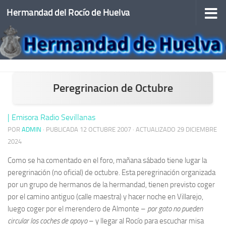
Hermandad del Rocío de Huelva
Saltar al contenido
Peregrinacion de Octubre
| Emisora Radio Sevillanas
POR
ADMIN
· PUBLICADA
12 OCTUBRE 2007
· ACTUALIZADO
29 DICIEMBRE
2024
Como se ha comentado en el foro, mañana sábado tiene lugar la
peregrinación (no oficial) de octubre. Esta peregrinación organizada
por un grupo de hermanos de la hermandad, tienen previsto coger
por el camino antiguo (calle maestra) y hacer noche en Villarejo,
luego coger por el merendero de Almonte –
por gato no pueden
circular los coches de apoyo
– y llegar al Rocío para escuchar misa