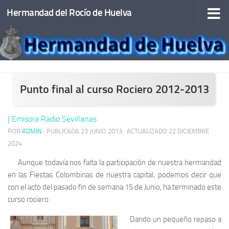
Hermandad del Rocío de Huelva
Saltar al contenido
Punto final al curso Rociero 2012-2013
| Emisora Radio Sevillanas
POR
ADMIN
· PUBLICADA
23 JUNIO 2013
· ACTUALIZADO
22 DICIEMBRE
2024
Aunque todavía nos falta la participación de nuestra hermandad
en las Fiestas Colombinas de nuestra capital, podemos decir que
con el acto del pasado fin de semana 15 de Junio, ha terminado este
curso rociero.
Dando un pequeño repaso a