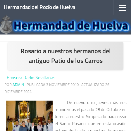
Hermandad del Rocío de Huelva
Saltar al contenido
Rosario a nuestros hermanos del
antiguo Patio de los Carros
| Emisora Radio Sevillanas
POR
ADMIN
· PUBLICADA
3 NOVIEMBRE 2010
· ACTUALIZADO
26
DICIEMBRE 2024
De nuevo otro jueves más nos
reuniremos el pasado 28 de Octubre en
torno a nuestro Simpecado para rezar
el Santo Rosario, que en esta ocasión
estuvo dedicado a nuestros hermanos