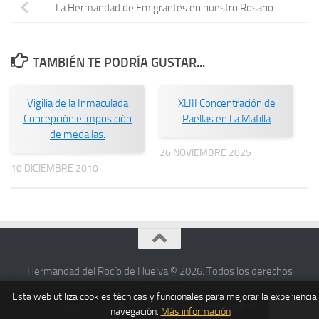
La Hermandad de Emigrantes en nuestro Rosario.
TAMBIÉN TE PODRÍA GUSTAR...
Vigilia de la Inmaculada
XLIII Concentración de
Concepción e imposición
Paellas en La Matilla
de medallas.
26 NOVIEMBRE 2025
10 DICIEMBRE 2010
Hermandad del Rocío de Huelva © 2026. Todos los derechos
reservados.
Esta web utiliza cookies técnicas y funcionales para mejorar la experiencia
Funciona con
- Diseñado con el
Tema Hueman
navegación.
Más información