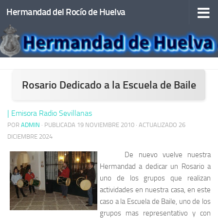
Hermandad del Rocío de Huelva
Saltar al contenido
Rosario Dedicado a la Escuela de Baile
| Emisora Radio Sevillanas
POR
ADMIN
· PUBLICADA
19 NOVIEMBRE 2010
· ACTUALIZADO
26
DICIEMBRE 2024
De nuevo vuelve nuestra
Hermandad a dedicar un Rosario a
uno de los grupos que realizan
actividades en nuestra casa, en este
caso a la Escuela de Baile, uno de los
grupos mas representativo y con