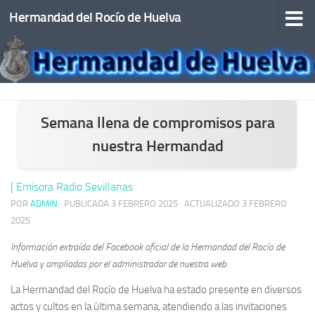
Hermandad del Rocío de Huelva
Saltar al contenido
Semana llena de compromisos para
nuestra Hermandad
| Emisora Radio Sevillanas
POR
ADMIN
· PUBLICADA
3 FEBRERO 2025
· ACTUALIZADO
3 FEBRERO
2025
Información extraída del Facebook oficial de la Hermandad del Rocío de
Huelva y ampliadas por el administrador de nuestra web.
La Hermandad del Rocío de Huelva ha estado presente en diversos
actos y cultos en la última semana, atendiendo a las invitaciones