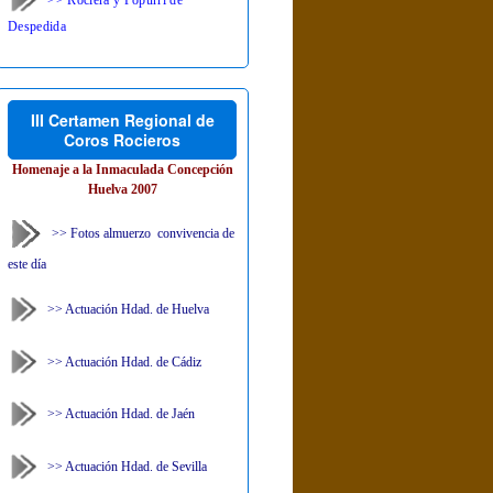
Despedida
III Certamen Regional de
Coros Rocieros
Homenaje a la Inmaculada Concepción
Huelva 2007
>> Fotos almuerzo convivencia de
este día
>> Actuación Hdad. de Huelva
>> Actuación Hdad. de Cádiz
>> Actuación Hdad. de Jaén
>> Actuación Hdad. de Sevilla