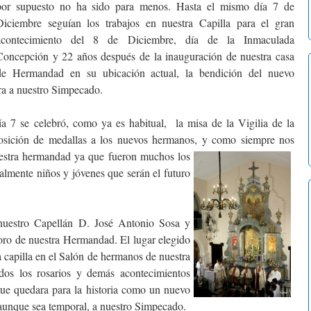
por supuesto no ha sido para menos. Hasta el mismo día 7 de
Diciembre seguían los trabajos en nuestra Capilla para el gran
acontecimiento del 8 de Diciembre, día de la Inmaculada
Concepción y 22 años después de la inauguración de nuestra casa
de Hermandad en su ubicación actual, la bendición del nuevo
ra a nuestro Simpecado.
 se celebró, como ya es habitual, la misa de la Vigilia de la
posición de medallas a los nuevos hermanos, y como siempre nos
stra hermandad ya que fueron muchos los
palmente niños y jóvenes que serán el futuro
stro Capellán D. José Antonio Sosa y
oro de nuestra Hermandad. El lugar elegido
a capilla en el Salón de hermanos de nuestra
os los rosarios y demás acontecimientos
que quedara para la historia como un nuevo
 aunque sea temporal, a nuestro Simpecado.