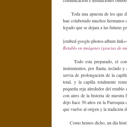
comunicación e instituciones onube
Toda una apuesta de los que dirig
han colaborado muchos hermanos de
legado que se dejara a las futuras g
[embed-google-photos-album link
Retablo en imágenes (gracias de n
Todo esta preparado, el coro 
instrumentos, por flauta, teclado y 
servia de prolongación de la capill
total, y la capilla totalmente re
pequeña reja alrededor del retablo e
con aires de la historia de nuestr
dejo hace 50 años en la Parroquia
que vuelve al origen y la tradición 
Como hemos dicho, un día históric