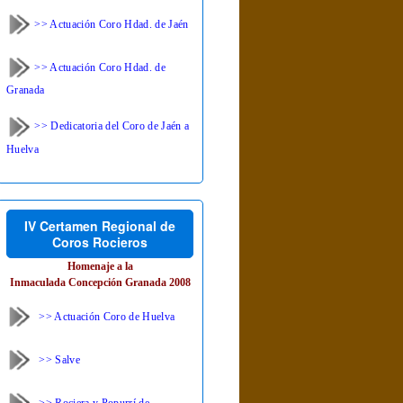
>> Actuación Coro Hdad. de Jaén
>> Actuación Coro Hdad. de
Granada
>> Dedicatoria del Coro de Jaén a
Huelva
IV Certamen Regional de
Coros Rocieros
Homenaje a la
Inmaculada Concepción Granada 2008
>> Actuación Coro de Huelva
>> Salve
>> Rociera y Popurrí de