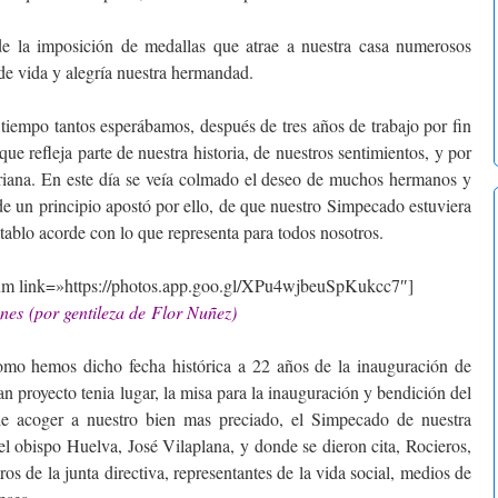
a imposición de medallas que atrae a nuestra casa numerosos
de vida y alegría nuestra hermandad.
empo tantos esperábamos, después de tres años de trabajo por fin
ue refleja parte de nuestra historia, de nuestros sentimientos, y por
riana. En este día se veía colmado el deseo de muchos hermanos y
e un principio apostó por ello, de que nuestro Simpecado estuviera
tablo acorde con lo que representa para todos nosotros.
um link=»https://photos.app.goo.gl/XPu4wjbeuSpKukcc7″]
nes (por gentileza de Flor Nuñez)
 hemos dicho fecha histórica a 22 años de la inauguración de
n proyecto tenia lugar, la misa para la inauguración y bendición del
e acoger a nuestro bien mas preciado, el Simpecado de nuestra
l obispo Huelva, José Vilaplana, y donde se dieron cita, Rocieros,
s de la junta directiva, representantes de la vida social, medios de