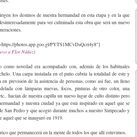
nses.
en los destinos de nuestra hermandad en esta etapa y en la que
sinteresadamente para ver culminada esta obra que será un nuevo
eneraciones.
=»https://photos.app.goo.gl/PYTS1MCvDsQcri4y8″]
uevo a Flor Núñez)
como novedad era acompañado con, además de los habituales
chelo. Una carpa instalada en el patio cubría la totalidad de este y
a en previsión de la asistencia de personas, como así fue, un lleno
modelada con lámparas nuevas, focos, pinturas de otro color, una
tc.. hacían de nuestra capilla un nuevo lugar de culto distinto pero
a hermandad y nuestra ciudad ya que está inspirado en aquel que se
 de San Pedro y que acogió durante muchos a nuestro Simpecado y
de aquel que se inauguró en 1919.
o que permanecerá en la mente de todos los que allí estuvimos.