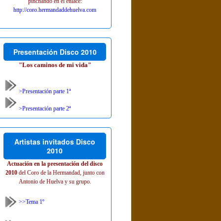
pinchando en el enlace:
http://coro.hermandaddehuelva.com
Presentación Disco 2010
"Los caminos de mi vida"
>Presentación parte 1ª
>Presentación parte 2ª
Artistas invitados Disco
2010
Actuación en la presentación del disco
2010
del Coro de la Hermandad, junto con
Antonio de Huelva y su grupo.
>>Tema 1º