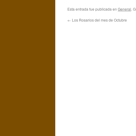
Esta entrada fue publicada en
General
. 
←
Los Rosarios del mes de Octubre