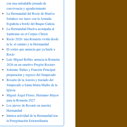
con una entrañable jornada de
convivencia y agradecimiento
La Hermandad del Rocío de Huelva
fortalece sus lazos con la Armada
Española a bordo del Buque Galicia
La Hermandad Huelva acompaña al
Santísimo en el Corpus Christi
Rocío 2026: una Romería vivida desde
la fe, el camino y la Hermandad
El sorteo que anuncia que ya huele a
Rocío
Luis Miguel Robles anuncia la Romería
2026 en un emotivo Pregón Rociero
Solemne Triduo y Función Principal:
preparación y regreso del Simpecado
Rosario de la Aurora y traslado del
Simpecado a Santa María Madre de la
Iglesia
Miguel Ángel Flores, Hermano Mayor
para la Romería 2027
Los jueves de Rosario en nuestra
Hermandad
Intensa actividad de la Hermandad tras
la Peregrinación Extraordinaria