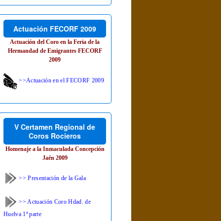
Actuación FECORF 2009
Actuación del Coro en la Feria de la
Hermandad de Emigrantes FECORF
2009
>>Actuación en el FECORF 2009
V Certamen Regional de
Coros Rocieros
Homenaje a la Inmaculada Concepción
Jaén 2009
>> Presentación de la Gala
>> Actuación Coro Hdad. de
Huelva 1ª parte