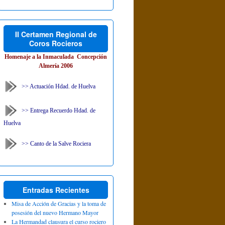
II Certamen Regional de
Coros Rocieros
Homenaje a la Inmaculada Concepción
Almería 2006
>> Actuación Hdad. de Huelva
>> Entrega Recuerdo Hdad. de
Huelva
>> Canto de la Salve Rociera
Entradas Recientes
Misa de Acción de Gracias y la toma de
posesión del nuevo Hermano Mayor
La Hermandad clausura el curso rociero