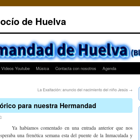
ocío de Huelva
Videos Youtube
Música
Contacta con nosotros
Agenda
La Exaltación: anuncio del nacimiento del niño Jesús
→
tórico para nuestra Hermandad
n
Ya habíamos comentado en una entrada anterior que nos
esperaba una frenética semana esta del puente de la Inmaculada y