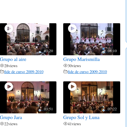
03:20
08:10
Grupo al aire
Grupo Marismilla
28
views
30
views
fide de curso 2009-2010
fide de curso 2009-2010
03:51
07:22
Grupo Jara
Grupo Sol y Luna
22
views
41
views