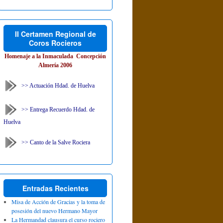
II Certamen Regional de
Coros Rocieros
Homenaje a la Inmaculada Concepción
Almería 2006
>> Actuación Hdad. de Huelva
>> Entrega Recuerdo Hdad. de
Huelva
>> Canto de la Salve Rociera
Entradas Recientes
Misa de Acción de Gracias y la toma de
posesión del nuevo Hermano Mayor
La Hermandad clausura el curso rociero