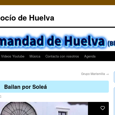
ocío de Huelva
Videos Youtube
Música
Contacta con nosotros
Agenda
Grupo Marismilla
→
Bailan por Soleá
n