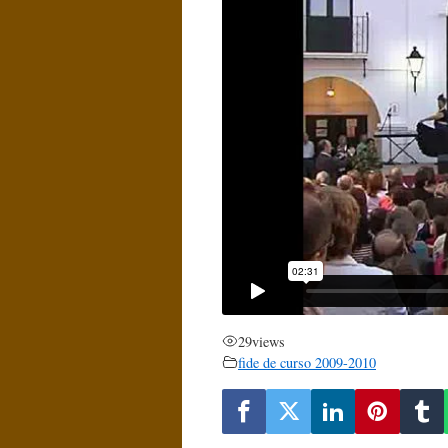
29
views
fide de curso 2009-2010