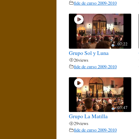
fide de curso 2009-2010
07:22
Grupo Sol y Luna
26
views
fide de curso 2009-2010
03:47
Grupo La Matilla
29
views
fide de curso 2009-2010