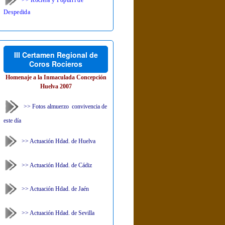
Despedida
III Certamen Regional de
Coros Rocieros
Homenaje a la Inmaculada Concepción
Huelva 2007
>> Fotos almuerzo convivencia de
este día
>> Actuación Hdad. de Huelva
>> Actuación Hdad. de Cádiz
>> Actuación Hdad. de Jaén
>> Actuación Hdad. de Sevilla