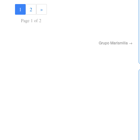
1
2
»
Page 1 of 2
Grupo Marismilla
→