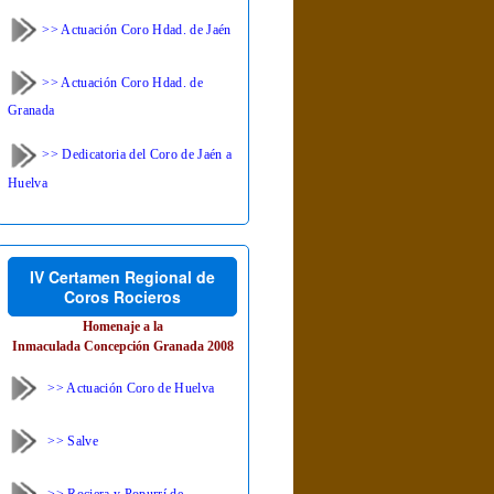
>> Actuación Coro Hdad. de Jaén
>> Actuación Coro Hdad. de
Granada
>> Dedicatoria del Coro de Jaén a
Huelva
IV Certamen Regional de
Coros Rocieros
Homenaje a la
Inmaculada Concepción Granada 2008
>> Actuación Coro de Huelva
>> Salve
>> Rociera y Popurrí de