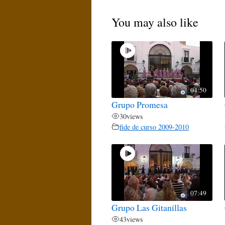
You may also like
04:50
Grupo Promesa
30
views
fide de curso 2009-2010
07:49
Grupo Las Gitanillas
43
views