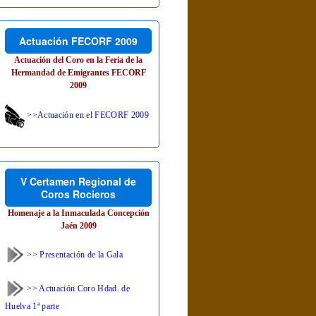
Actuación FECORF 2009
Actuación del Coro en la Feria de la
Hermandad de Emigrantes FECORF
2009
>>Actuación en el FECORF 2009
V Certamen Regional de
Coros Rocieros
Homenaje a la Inmaculada Concepción
Jaén 2009
>> Presentación de la Gala
>> Actuación Coro Hdad. de
Huelva 1ª parte