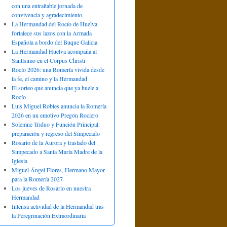
con una entrañable jornada de
convivencia y agradecimiento
La Hermandad del Rocío de Huelva
fortalece sus lazos con la Armada
Española a bordo del Buque Galicia
La Hermandad Huelva acompaña al
Santísimo en el Corpus Christi
Rocío 2026: una Romería vivida desde
la fe, el camino y la Hermandad
El sorteo que anuncia que ya huele a
Rocío
Luis Miguel Robles anuncia la Romería
2026 en un emotivo Pregón Rociero
Solemne Triduo y Función Principal:
preparación y regreso del Simpecado
Rosario de la Aurora y traslado del
Simpecado a Santa María Madre de la
Iglesia
Miguel Ángel Flores, Hermano Mayor
para la Romería 2027
Los jueves de Rosario en nuestra
Hermandad
Intensa actividad de la Hermandad tras
la Peregrinación Extraordinaria