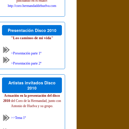
pinchando en el enlace:
http://coro.hermandaddehuelva.com
Presentación Disco 2010
"Los caminos de mi vida"
>Presentación parte 1ª
>Presentación parte 2ª
Artistas invitados Disco
2010
Actuación en la presentación del disco
2010
del Coro de la Hermandad, junto con
Antonio de Huelva y su grupo.
>>Tema 1º