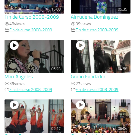
15:08
05:35
Fin de Curso 2008-2009
Almudena Domínguez
48
views
39
views
Fin de curso 2008-2009
Fin de curso 2008-2009
06:23
04:58
Mari Ángeles
Grupo Fundador
35
views
27
views
Fin de curso 2008-2009
Fin de curso 2008-2009
05:17
06:04