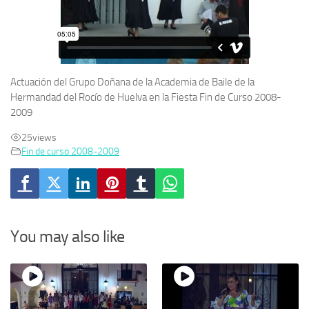
Actuación del Grupo Doñana de la Academia de Baile de la
Hermandad del Rocío de Huelva en la Fiesta Fin de Curso 2008-
2009
25
views
Fin de curso 2008-2009
You may also like