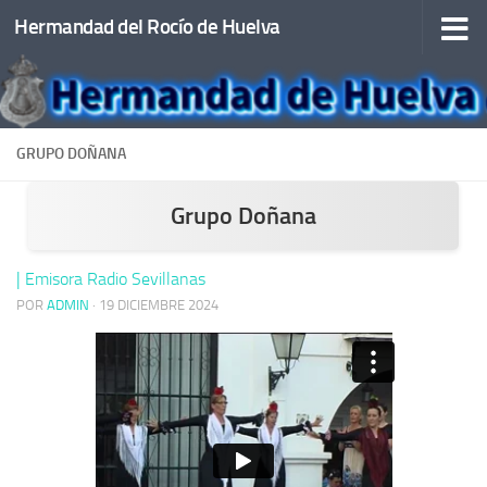
Hermandad del Rocío de Huelva
Saltar al contenido
GRUPO DOÑANA
Grupo Doñana
| Emisora Radio Sevillanas
POR
ADMIN
·
19 DICIEMBRE 2024