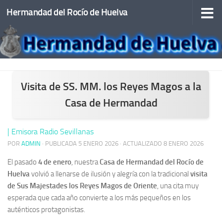
Hermandad del Rocío de Huelva
Saltar al contenido
Visita de SS. MM. los Reyes Magos a la
Casa de Hermandad
| Emisora Radio Sevillanas
POR
ADMIN
· PUBLICADA
5 ENERO 2026
· ACTUALIZADO
8 ENERO 2026
El pasado
4 de enero
, nuestra
Casa de Hermandad del Rocío de
Huelva
volvió a llenarse de ilusión y alegría con la tradicional
visita
de Sus Majestades los Reyes Magos de Oriente
, una cita muy
esperada que cada año convierte a los más pequeños en los
auténticos protagonistas.